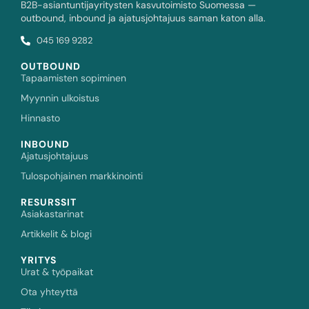
B2B-asiantuntijayritysten kasvutoimisto Suomessa —
outbound, inbound ja ajatusjohtajuus saman katon alla.
045 169 9282
OUTBOUND
Tapaamisten sopiminen
Myynnin ulkoistus
Hinnasto
INBOUND
Ajatusjohtajuus
Tulospohjainen markkinointi
RESURSSIT
Asiakastarinat
Artikkelit & blogi
YRITYS
Urat & työpaikat
Ota yhteyttä