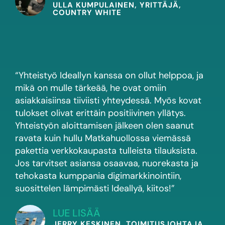
ULLA KUMPULAINEN, YRITTÄJÄ,
COUNTRY WHITE
“Yhteistyö Ideallyn kanssa on ollut helppoa, ja
mikä on mulle tärkeää, he ovat omiin
asiakkaisiinsa tiiviisti yhteydessä. Myös kovat
tulokset olivat erittäin positiivinen yllätys.
Yhteistyön aloittamisen jälkeen olen saanut
ravata kuin hullu Matkahuollossa viemässä
pakettia verkkokaupasta tulleista tilauksista.
Jos tarvitset asiansa osaavaa, nuorekasta ja
tehokasta kumppania digimarkkinointiin,
suosittelen lämpimästi Ideallyä, kiitos!”
LUE LISÄÄ
JERRY KESKINEN, TOIMITUSJOHTAJA,