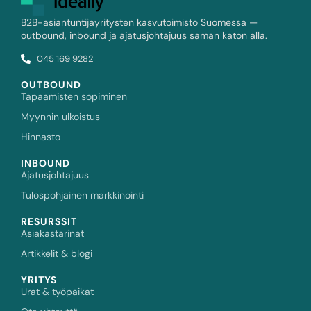
B2B-asiantuntijayritysten kasvutoimisto Suomessa —
outbound, inbound ja ajatusjohtajuus saman katon alla.
045 169 9282
OUTBOUND
Tapaamisten sopiminen
Myynnin ulkoistus
Hinnasto
INBOUND
Ajatusjohtajuus
Tulospohjainen markkinointi
RESURSSIT
Asiakastarinat
Artikkelit & blogi
YRITYS
Urat & työpaikat