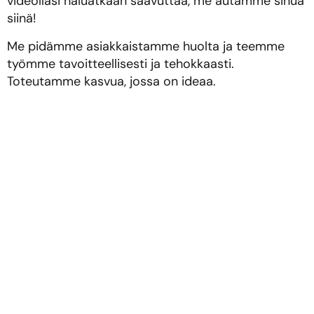
videollasi haluatkaan saavuttaa, me autamme sinua
siinä!
Me pidämme asiakkaistamme huolta ja teemme
työmme tavoitteellisesti ja tehokkaasti.
Toteutamme kasvua, jossa on ideaa.