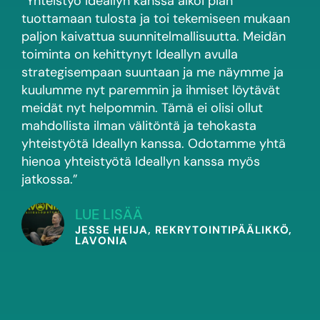
“Yhteistyö Ideallyn kanssa alkoi pian
tuottamaan tulosta ja toi tekemiseen mukaan
paljon kaivattua suunnitelmallisuutta. Meidän
toiminta on kehittynyt Ideallyn avulla
strategisempaan suuntaan ja me näymme ja
kuulumme nyt paremmin ja ihmiset löytävät
meidät nyt helpommin. Tämä ei olisi ollut
mahdollista ilman välitöntä ja tehokasta
yhteistyötä Ideallyn kanssa. Odotamme yhtä
hienoa yhteistyötä Ideallyn kanssa myös
jatkossa.”
LUE LISÄÄ
JESSE HEIJA, REKRYTOINTIPÄÄLIKKÖ,
LAVONIA