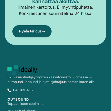
kannattaa aloittaa.
Ilmainen kartoitus. Ei myyntipuhetta.
Konkreettinen suunnitelma 24 h:ssa.
Pyydä tarjous
B2B-asiantuntijayritysten kasvutoimisto Suomessa —
outbound, inbound ja ajatusjohtajuus saman katon alla.
045 169 9282
OUTBOUND
Tapaamisten sopiminen
Myynnin ulkoistus