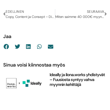
EDELLINEN
SEURAAVA
Copy, Content ja Consept – Digimarkkinoinnin ydin
Miten saimme 40 000€ myynnit asiakkaamme verkkokauppaan yhdessä viikonlopussa?
Jaa
Sinua voisi kiinnostaa myös
Ideally ja ilona.works yhdistyvät
– Fuusiosta syntyy vahva
myynnin kehittäjä