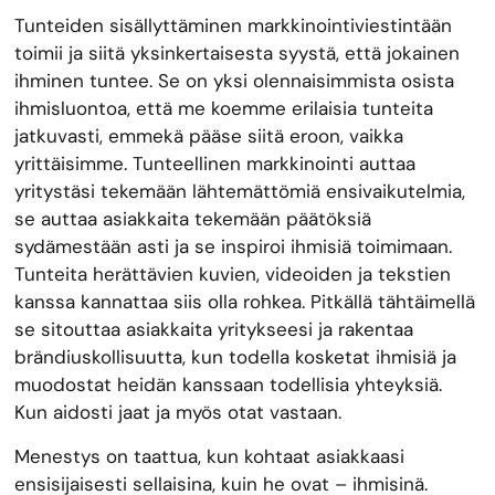
Tunteiden sisällyttäminen markkinointiviestintään
toimii ja siitä yksinkertaisesta syystä, että jokainen
ihminen tuntee. Se on yksi olennaisimmista osista
ihmisluontoa, että me koemme erilaisia tunteita
jatkuvasti, emmekä pääse siitä eroon, vaikka
yrittäisimme. Tunteellinen markkinointi auttaa
yritystäsi tekemään lähtemättömiä ensivaikutelmia,
se auttaa asiakkaita tekemään päätöksiä
sydämestään asti ja se inspiroi ihmisiä toimimaan.
Tunteita herättävien kuvien, videoiden ja tekstien
kanssa kannattaa siis olla rohkea. Pitkällä tähtäimellä
se sitouttaa asiakkaita yritykseesi ja rakentaa
brändiuskollisuutta, kun todella kosketat ihmisiä ja
muodostat heidän kanssaan todellisia yhteyksiä.
Kun aidosti jaat ja myös otat vastaan.
Menestys on taattua, kun kohtaat asiakkaasi
ensisijaisesti sellaisina, kuin he ovat – ihmisinä.