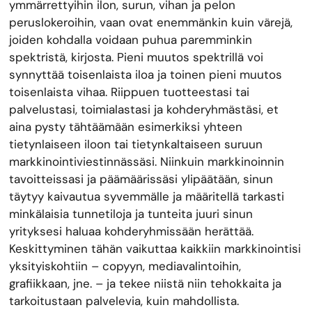
ymmärrettyihin ilon, surun, vihan ja pelon
peruslokeroihin, vaan ovat enemmänkin kuin värejä,
joiden kohdalla voidaan puhua paremminkin
spektristä, kirjosta. Pieni muutos spektrillä voi
synnyttää toisenlaista iloa ja toinen pieni muutos
toisenlaista vihaa. Riippuen tuotteestasi tai
palvelustasi, toimialastasi ja kohderyhmästäsi, et
aina pysty tähtäämään esimerkiksi yhteen
tietynlaiseen iloon tai tietynkaltaiseen suruun
markkinointiviestinnässäsi. Niinkuin markkinoinnin
tavoitteissasi ja päämäärissäsi ylipäätään, sinun
täytyy kaivautua syvemmälle ja määritellä tarkasti
minkälaisia tunnetiloja ja tunteita juuri sinun
yrityksesi haluaa kohderyhmissään herättää.
Keskittyminen tähän vaikuttaa kaikkiin markkinointisi
yksityiskohtiin – copyyn, mediavalintoihin,
grafiikkaan, jne. – ja tekee niistä niin tehokkaita ja
tarkoitustaan palvelevia, kuin mahdollista.