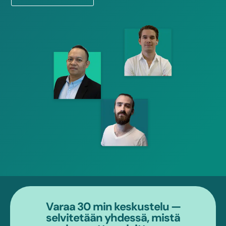
Varaa 30 min keskustelu —
selvitetään yhdessä, mistä