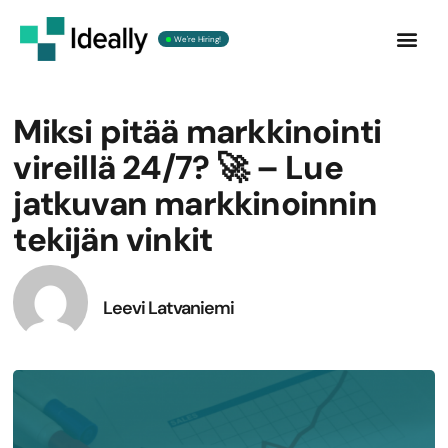
We're Hiring!
Ota yht
Miksi pitää markkinointi
vireillä 24/7? 🚀 – Lue
jatkuvan markkinoinnin
tekijän vinkit
Leevi Latvaniemi