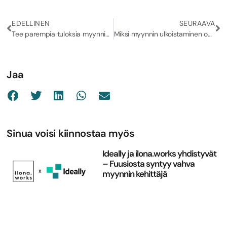
EDELLINEN
SEURAAVA
Tee parempia tuloksia myynnin ja markkinoinnin yhteistyöllä💚
Miksi myynnin ulkoistaminen on järkevä vaihtoehto kasvua hakevalle yritykselle?
Jaa
Sinua voisi kiinnostaa myös
Ideally ja ilona.works yhdistyvät
– Fuusiosta syntyy vahva
myynnin kehittäjä