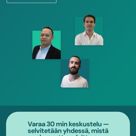
Varaa 30 min keskustelu —
selvitetään yhdessä, mistä