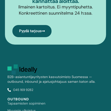
kannattaa aloittaa.
Ilmainen kartoitus. Ei myyntipuhetta.
Konkreettinen suunnitelma 24 h:ssa.
Pyydä tarjous
B2B-asiantuntijayritysten kasvutoimisto Suomessa —
outbound, inbound ja ajatusjohtajuus saman katon alla.
045 169 9282
OUTBOUND
Tapaamisten sopiminen
Myynnin ulkoistus